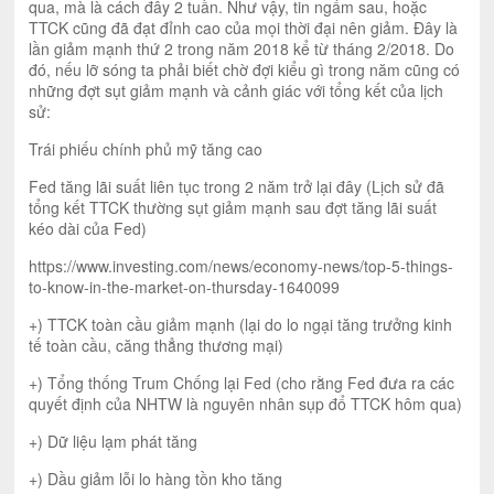
qua, mà là cách đây 2 tuần. Như vậy, tin ngấm sau, hoặc
TTCK cũng đã đạt đỉnh cao của mọi thời đại nên giảm. Đây là
lần giảm mạnh thứ 2 trong năm 2018 kể từ tháng 2/2018. Do
đó, nếu lỡ sóng ta phải biết chờ đợi kiểu gì trong năm cũng có
những đợt sụt giảm mạnh và cảnh giác với tổng kết của lịch
sử:
Trái phiếu chính phủ mỹ tăng cao
Fed tăng lãi suất liên tục trong 2 năm trở lại đây (Lịch sử đã
tổng kết TTCK thường sụt giảm mạnh sau đợt tăng lãi suất
kéo dài của Fed)
https://www.investing.com/news/economy-news/top-5-things-
to-know-in-the-market-on-thursday-1640099
+) TTCK toàn cầu giảm mạnh (lại do lo ngại tăng trưởng kinh
tế toàn cầu, căng thẳng thương mại)
+) Tổng thống Trum Chống lại Fed (cho rằng Fed đưa ra các
quyết định của NHTW là nguyên nhân sụp đổ TTCK hôm qua)
+) Dữ liệu lạm phát tăng
+) Dầu giảm lỗi lo hàng tồn kho tăng