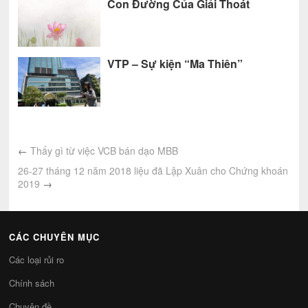
Con Đường Của Giải Thoát
VTP – Sự kiện “Ma Thiên”
←
Thấy gì từ việc VCB bán dạo MBB
26-27 tháng 12 năm 2018 liệu đã Lập Xuân cho Chứng khoán
2019
→
CÁC CHUYÊN MỤC
Các loại rủi ro
Chính sách
Chuyên đề