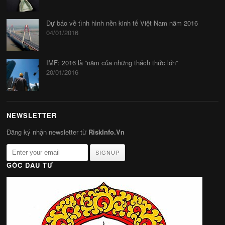
Dự báo về tình hình nền kinh tế Việt Nam năm 2016
04/01/2016
IMF: 2016 là “năm của những thách thức lớn”
20/01/2016
NEWSLETTER
Đăng ký nhận newsletter từ
RiskInfo.Vn
SIGNUP
GÓC ĐẦU TƯ