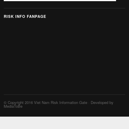
RISK INFO FANPAGE
© Copyright 2016
Viet Nam Risk Information Gate
· Developed by
MediaToBe