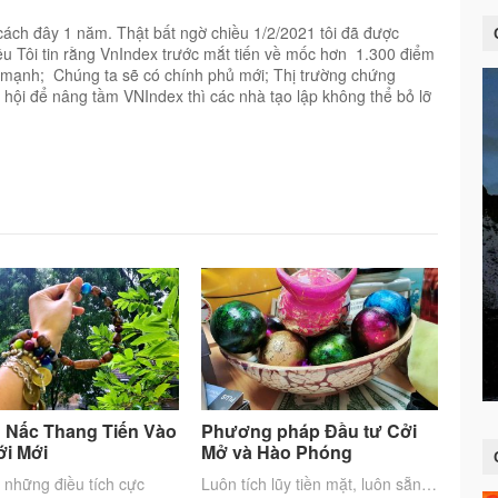
ách đây 1 năm. Thật bất ngờ chiều 1/2/2021 tôi đã được
 Tôi tin rằng VnIndex trước mắt tiến về mốc hơn 1.300 điểm
iảm mạnh; Chúng ta sẽ có chính phủ mới; Thị trường chứng
ơ hội để nâng tầm VNIndex thì các nhà tạo lập không thể bỏ lỡ
 Nấc Thang Tiến Vào
Phương pháp Đầu tư Cởi
ới Mới
Mở và Hào Phóng
 những điều tích cực
Luôn tích lũy tiền mặt, luôn sẵn…