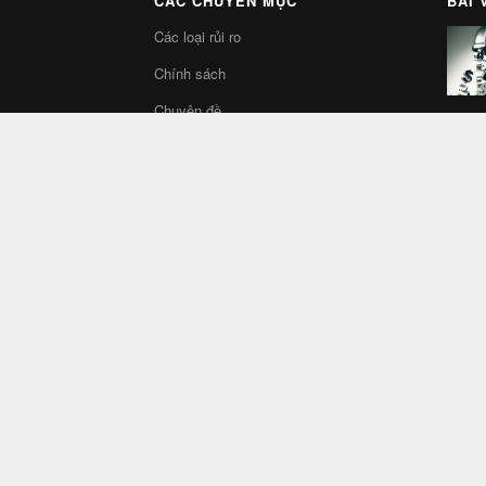
CÁC CHUYÊN MỤC
BÀI 
Các loại rủi ro
Chính sách
Chuyên đề
Góc đầu tư
Khác
Kinh tế vĩ mô
Tài chính
Tin nóng