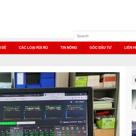
 ĐỀ
CÁC LOẠI RỦI RO
TIN NÓNG
GÓC ĐẦU TƯ
LIÊN H