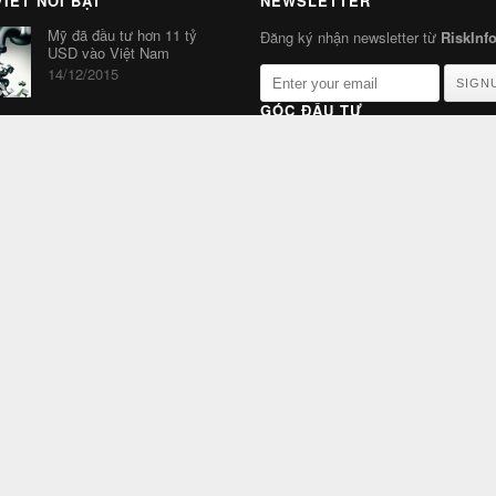
VIẾT NỔI BẬT
NEWSLETTER
Mỹ đã đầu tư hơn 11 tỷ
Đăng ký nhận newsletter từ
RiskInf
USD vào Việt Nam
14/12/2015
SIGN
GÓC ĐẦU TƯ
Việt Nam vào top “mới nổi”
tăng trưởng mạnh nhất
2015
31/12/2015
Khó kiếm tiền như năm
2015
04/01/2016
Dự báo về tình hình nền
kinh tế Việt Nam năm 2016
04/01/2016
IMF: 2016 là “năm của
những thách thức lớn”
20/01/2016