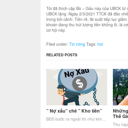
Twitter
Facebook
Google+
LinkedIn
Pinterest
Tôi đã thích cặp Bò – Gấu này của UBCK từ c
UBCK tặng .Ngày 2/3/2021 TTCK đã đảo chiều
trong bối cảnh: Tiền rẻ, lãi suất tiếp tục g
khoán đang thu hút lượng tiền khổng lồ, là c
cơ hội này.
Filed under:
Tin nóng
Tags:
hot
RELATED POSTS
” Nợ xấu” chê ” Kho tiền”
Những
Thế Gi
BĐS bước ra ngoài thì như kim…
Thu nạp